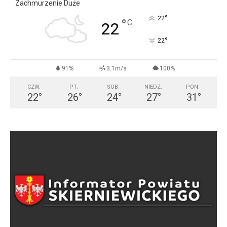
Zachmurzenie Duże
°
22
°
C
22
°
22
91%
3.1m/s
100%
CZW.
PT.
SOB.
NIEDZ.
PON.
22
°
26
°
24
°
27
°
31
°