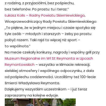
z rodziną, z przyjaciółmi, bez pośpiechu,
bez telefonów. Po prostu: tu i teraz.”
Łukasz Kolis – Radny Powiatu Skierniewickiego
,
Wiceprzewodniczący Rady Powiatu Skierniewickiego:
„To piękne, że w jednym miejscu i czasie spotyka się
tyle osób – młodych i starszych – żeby po prostu
pobyć razem. Taki rajd to więcej niż sport –
to wspólnota.”
Na mecie czekały konkursy, nagrody i wspólny grill przy
Muzeum Regionalne im Wł St Reymonta w Lipcach
Reymontowskich
– wszystko w klimacie rekreacji,
sielskiej atmosfery i wspólnego odpoczynku, z dala
od pośpiechu codzienności. Uczciliśmy też 100-lecie
śmierci Władysława Reymonta.
Dziękujemy wszystkim uczestnikom – i już teraz
zapraszamy na kolejne edycje.