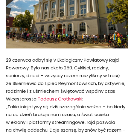
29 czerwca odbył się V Ekologiczny Powiatowy Rajd
Rowerowy. Było nas około 250. Cykliści, rodziny,
seniorzy, dzieci – wszyscy razem ruszyliśmy w trasę
ze Skierniewic do Lipiec Reymontowskich, by aktywnie,
rodzinnie i z uśmiechem świętować wspólny czas
Wicestarosta
Tadeusz Grotkowski
:
„Takie inicjatywy są dziś szczególnie ważne – bo kiedy
na co dzień brakuje nam czasu, a świat ucieka
w ekrany i platformy streamingowe, rajd pozwala
na chwilę oddechu. Daje szansę, by znów być razem –