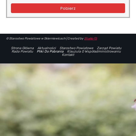
Pobierz
© Starostwo Powiatowe w Skierniewicach | Created by
Studio f5
Strona Główna
Aktualności
Starostwo Powiatowe
Zarząd Powiatu
Rada Powiatu
Pliki Do Pobrania
Klauzula O Współadministrowaniu
Kontakt